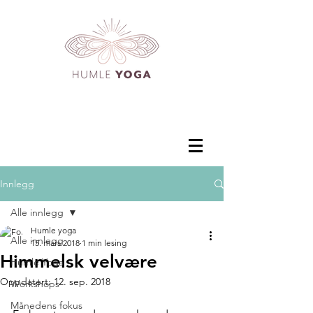
Innlegg
Alle innlegg
Humle yoga
Alle innlegg
15. mars 2018
1 min lesing
Himmelsk velvære
Humle Yoga
Oppdatert:
12. sep. 2018
Workshops
Månedens fokus