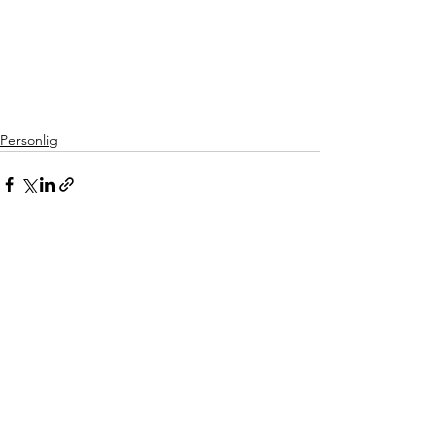
Personlig
Se alle
Siste innlegg