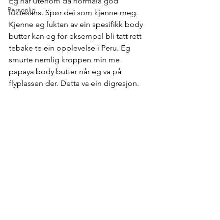
Eg har utenom da normala god 
Personlig
luktesans. Spør dei som kjenne meg. 
Kjenne eg lukten av ein spesifikk body 
butter kan eg for eksempel bli tatt rett 
tebake te ein opplevelse i Peru. Eg 
smurte nemlig kroppen min me 
papaya body butter når eg va på 
flyplassen der. Detta va ein digresjon.