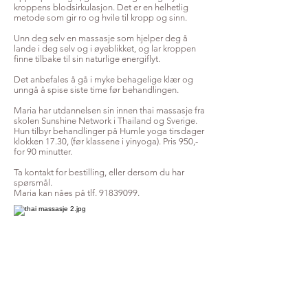
kroppens blodsirkulasjon. Det er en helhetlig
metode som gir ro og hvile til kropp og sinn.
Unn deg selv en massasje som hjelper deg å
lande i deg selv og i øyeblikket, og lar kroppen
finne tilbake til sin naturlige energiflyt.
Det anbefales å gå i myke behagelige klær og
unngå å spise siste time før behandlingen.
Maria har utdannelsen sin innen thai massasje fra
skolen Sunshine Network i Thailand og Sverige.
Hun tilbyr behandlinger på Humle yoga tirsdager
klokken 17.30, (før klassene i yinyoga). Pris 950,-
for 90 minutter.
Ta kontakt for bestilling, eller dersom du har
spørsmål.
Maria kan nåes på tlf.
91839099
.